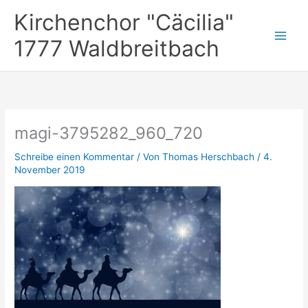
Zum
Kirchenchor "Cäcilia"
Inhalt
springen
1777 Waldbreitbach
magi-3795282_960_720
Schreibe einen Kommentar
/ Von
Thomas Herschbach
/
4.
November 2019